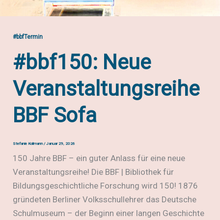
Bildern
in
der
#bbfTermin
bildungshistorischen
#bbf150: Neue
Forschung
Veranstaltungsreihe
BBF Sofa
Stefanie Kollmann
/
Januar 29, 2026
150 Jahre BBF – ein guter Anlass für eine neue
Veranstaltungsreihe! Die BBF | Bibliothek für
Bildungsgeschichtliche Forschung wird 150! 1876
gründeten Berliner Volksschullehrer das Deutsche
Schulmuseum – der Beginn einer langen Geschichte