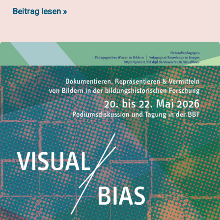
#bbfSofa:
Beitrag lesen »
B
wie
Bildung