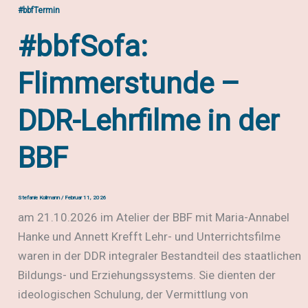
#bbfTermin
with
(Meta-)Data
#bbfSofa:
–
Das
Flimmerstunde –
BBF-
Datenuniversum
DDR-Lehrfilme in der
BBF
Stefanie Kollmann
/
Februar 11, 2026
am 21.10.2026 im Atelier der BBF mit Maria-Annabel
Hanke und Annett Krefft Lehr- und Unterrichtsfilme
waren in der DDR integraler Bestandteil des staatlichen
Bildungs- und Erziehungssystems. Sie dienten der
ideologischen Schulung, der Vermittlung von