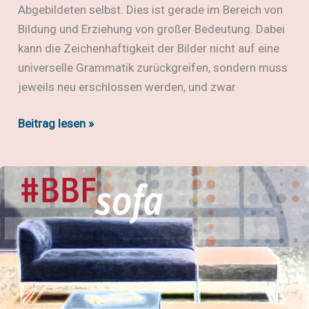
Abgebildeten selbst. Dies ist gerade im Bereich von
Bildung und Erziehung von großer Bedeutung. Dabei
kann die Zeichenhaftigkeit der Bilder nicht auf eine
universelle Grammatik zurückgreifen, sondern muss
jeweils neu erschlossen werden, und zwar
#pictura25:
Beitrag lesen »
CfP
Visual
Bias
–
Dokumentieren,
Repräsentieren
&
Vermitteln
von