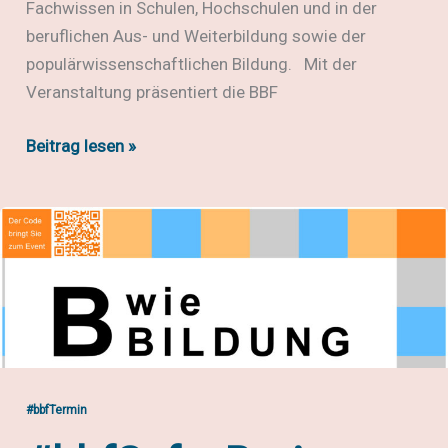
Fachwissen in Schulen, Hochschulen und in der
beruflichen Aus- und Weiterbildung sowie der
populärwissenschaftlichen Bildung. Mit der
Veranstaltung präsentiert die BBF
#bbfSofa:
Beitrag lesen »
Flimmerstunde
–
DDR-
Lehrfilme
in
der
BBF
#bbfTermin