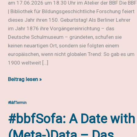
am 17.06.2026 um 18.30 Uhr im Atelier der BBF Die BBF
| Bibliothek für Bildungsgeschichtliche Forschung feiert
dieses Jahr ihren 150. Geburtstag! Als Berliner Lehrer
im Jahr 1876 ihre Vorgängereinrichtung – das
Deutsche Schulmuseum – gründeten, schufen sie
keinen neuartigen Ort, sondern sie folgten einem
europäischen, wenn nicht globalen Trend: So gab es um
1900 weltweit […]
#bbfSofa:
Beitrag lesen »
History
in
#bbfTermin
Context:
Schulwissen
#bbfSofa: A Date with
sammeln
und
(Meta-)Data – Das