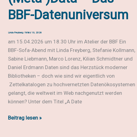
verbreiten.
Schulmuseen
BBF-Datenuniversum
im
19.
Linda Freyberg
/
März 13, 2026
Jahrhundert
am 15.04.2026 um 18.30 Uhr im Atelier der BBF Ein
BBF-Sofa-Abend mit Linda Freyberg, Stefanie Kollmann,
Sabine Liebmann, Marco Lorenz, Kilian Schmidtner und
Daniel Erdmann Daten sind das Herzstück moderner
Bibliotheken – doch wie sind wir eigentlich von
Zettelkatalogen zu hochvernetzten Datenökosystemen
gelangt, die weltweit im Web nachgenutzt werden
können? Unter dem Titel „A Date
#bbfSofa:
Beitrag lesen »
A
Date