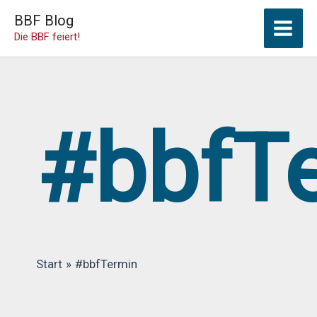
Zum
BBF Blog
Inhalt
Die BBF feiert!
springen
#bbfT
Start
#bbfTermin